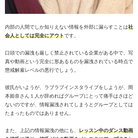
内部の人間でしか知りえない情報を外部に漏らすことは
社
会人としては完全にアウト
です。
口頭での漏洩も厳しく禁止されている企業がある中で、写
真や動画という完全に形あるものを漏洩されている時点で
懲戒解雇レベルの悪行でしょう。
彼氏がいようが、ラブラブインスタライブをしようが、岡
本姫奈さん１人が辞めればグループにとって痛手はさほど
ないのですが、情報漏洩されてしまうとグループとしては
たまったものではありません。
また、上記の情報漏洩の他にも、
レッスン中のダンス動画