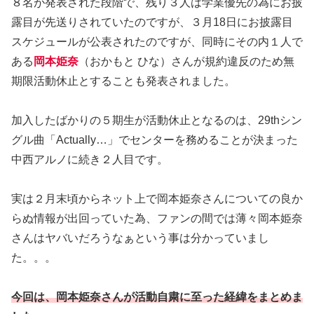
８名が発表された段階で、残り３人は学業優先の為にお披
露目が先送りされていたのですが、３月18日にお披露目
スケジュールが公表されたのですが、同時にその内１人で
ある
岡本姫奈
（おかもと ひな）さんが規約違反のため無
期限活動休止とすることも発表されました。
加入したばかりの５期生が活動休止となるのは、29thシン
グル曲「Actually…」でセンターを務めることが決まった
中西アルノに続き２人目です。
実は２月末頃からネット上で岡本姫奈さんについての良か
らぬ情報が出回っていた為、ファンの間では薄々岡本姫奈
さんはヤバいだろうなぁという事は分かっていまし
た。。。
今回は、岡本姫奈さんが活動自粛に至った経緯をまとめま