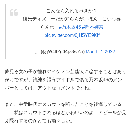
こんなん入れるべきか？
彼氏ディズニーだか知らんが、ほんまこいつ要
らんわ。
#乃木坂46
#岡本姫奈
pic.twitter.com/0jH5YE9Kif
— 。 (@jW4fl2g44jz8wZa)
March 7, 2022
夢見る女の子が憧れのイケメン芸能人に恋することはあり
がちですが、清純を謳うアイドルである乃木坂46のメン
バーとしては、アウトなコメントですね。
また、中学時代にスカウトを断ったことを後悔している
→ 私はスカウトされるほどかわいいのよ アピールが見
え隠れするのがとても痛々しい。