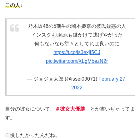
この人
↓
乃木坂46の5期生の岡本姫奈の彼氏疑惑の人
インスタもtiktokも鍵かけて逃げやがった
何もないなら堂々としてれば良いのに
https://t.co/ls3exjj5CJ
pic.twitter.com/XLgMbezN2r
— ジョジョ太郎 (@issei09071)
February 27,
2022
自分の彼女について、
＃彼女大優勝
とか書いちゃってま
す。
自慢したかったんだね。