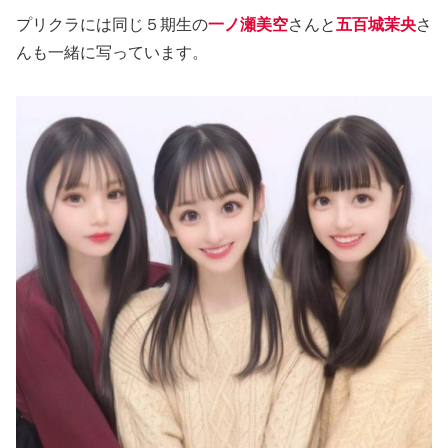
プリクラには同じ５期生の
一ノ瀬美空
さんと
五百城茉央
さ
んも一緒に写っています。