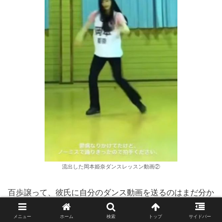
流出した岡本姫奈ダンスレッスン動画②
百歩譲って、彼氏に自分のダンス動画を送るのはまだ分か
ります。
メニュー
ホーム
検索
トップ
サイドバー