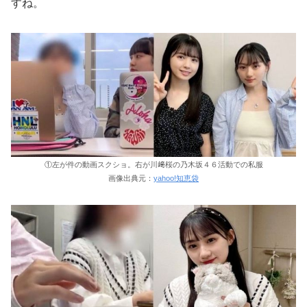
すね。
①左が件の動画スクショ。右が川﨑桜の乃木坂４６活動での私服
画像出典元：
yahoo!知恵袋