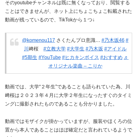
そのyoutubeチャンネルは既に無くなっており、閲覧する
ことはできませんが、ネット上にちょこちょこ転載された
動画が残っているので、TikTokから１つ↓
@komenou117
さくたんプロ意識…
#乃木坂46
#
川
﨑桜
#立教大学
#大学生
#乃木坂
#アイドル
#5期生
#YouTube
#ヒカキンボイス
#おすすめ
♬
オリジナル楽曲 – こりか
動画では、大学“２年生”であることも語られていた為、川
﨑桜は２０２３年４月に大学２年生になったすぐのタイミ
ングに撮影されたものであることも分かりました。
動画ではモザイクが掛かっていますが、服装やほくろの位
置から本人であることはほぼ確定だと言われているようで