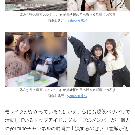
②左が件の動画スクショ。右が川﨑桜の乃木坂４６活動での私服
画像出典元：
yahoo!知恵袋
③左が件の動画スクショ。右が川﨑桜の乃木坂４６活動での私服
画像出典元：
yahoo!知恵袋
モザイクがかかっているとはいえ、仮にも現役バリバリで
活動しているトップアイドルグループのメンバーが一個人
のyoutubeチャンネルの動画に出演するのはプロ意識が低