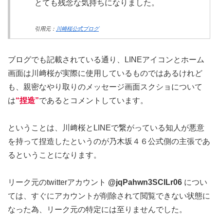
とても残念な気持ちになりました。
引用元：
川﨑桜公式ブログ
ブログでも記載されている通り、LINEアイコンとホーム
画面は川﨑桜が実際に使用しているものではあるけれど
も、親密なやり取りのメッセージ画面スクショについて
は
“捏造”
であるとコメントしています。
ということは、川﨑桜とLINEで繋がっている知人が悪意
を持って捏造したというのが乃木坂４６公式側の主張であ
るということになります。
リーク元のtwitterアカウント
@jqPahwn3SClLr06
につい
ては、すぐにアカウントが削除されて閲覧できない状態に
なった為、リーク元の特定には至りませんでした。