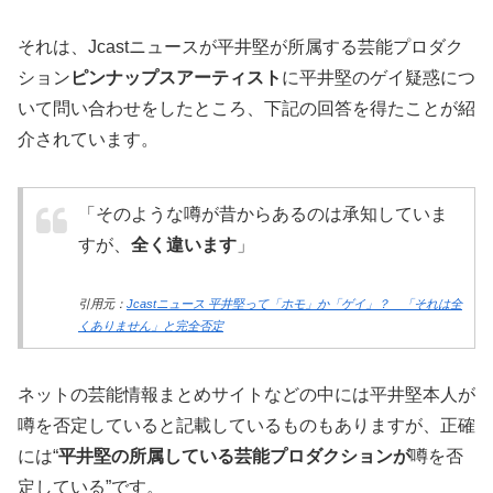
それは、Jcastニュースが平井堅が所属する芸能プロダク
ション
ピンナップスアーティスト
に平井堅のゲイ疑惑につ
いて問い合わせをしたところ、下記の回答を得たことが紹
介されています。
「そのような噂が昔からあるのは承知していま
すが、
全く違います
」
引用元：
Jcastニュース 平井堅って「ホモ」か「ゲイ」？ 「それは全
くありません」と完全否定
ネットの芸能情報まとめサイトなどの中には平井堅本人が
噂を否定していると記載しているものもありますが、正確
には“
平井堅の所属している芸能プロダクションが
噂を否
定している”です。