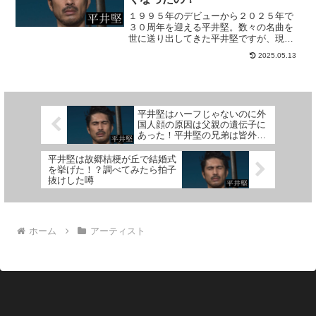
１９９５年のデビューから２０２５年で
３０周年を迎える平井堅。数々の名曲を
世に送り出してきた平井堅ですが、現在
は活動をセーブして表舞台からは遠ざか
2025.05.13
っている状態です。平井堅の美しい歌声
をitunes聴きながら今後の活動などの情報
を調べていると、...
平井堅はハーフじゃないのに外
国人顔の原因は父親の遺伝子に
あった！平井堅の兄弟は皆外国
人顔！！
平井堅は故郷桔梗が丘で結婚式
を挙げた！？調べてみたら拍子
抜けした噂
ホーム
アーティスト