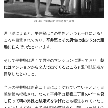
2004年に週刊誌に掲載された写真
週刊誌によると、平井堅はこの男性といつも一緒にいると
ころを目撃されており、
平井堅とその男性は徒歩５分の距
離に住んでいた
といいます。
そして平井堅は週４で男性のマンションに通っており、
朝
にはマンションから２人で出てくるところ
も週刊誌記者が
目撃したとのこと。
当時の平井堅は新宿二丁目によく訪れていているという目
撃情報も掲載され、なんと
平井堅は
新宿二丁目のバーを貸
し切って噂の男性と結婚式を挙げた
とも報道されていたこ
とがありますが、全て週刊誌が芸能通や目撃した一般人の