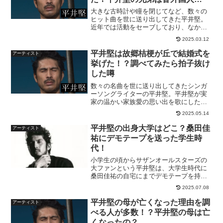
顔！！
大きな古時計や瞳を閉じてなど、数々の
ヒット曲を世に送り出してきた平井堅。
近年では活動をセーブしており、なかな
かその姿を見ることができない状態が続
2025.03.12
いていて残念な限りです。平井堅といえ
ば透き通った歌声もさることながら、そ
平井堅は故郷桔梗が丘で結婚式を
アーティスト
のルックスもとても印象的...
挙げた！？調べてみたら拍子抜け
した噂
数々の名曲を世に送り出してきたシンガ
ーソングライターの平井堅。平井堅が実
家の温かい家族愛の思い出を歌にした名
曲『桔梗が丘』。桔梗が丘は、平井堅の
2025.05.14
故郷である三重県名張市にある約６００
０世帯程がくらす町の名前をそのまま曲
平井堅の出身大学はどこ？桑田佳
アーティスト
名にしています。平井堅に...
祐にデモテープを送った学生時
代！
小学生の頃からサザンオールスターズの
大ファンという平井堅は、大学生時代に
桑田佳祐の自宅にまでデモテープを持っ
て行ったことがあるとか・・・そのデモ
2025.07.08
テープの後日譚がかなり奇蹟！
平井堅の母が亡くなった理由を調
アーティスト
べる人が多数！？平井堅の母は亡
くなったの？