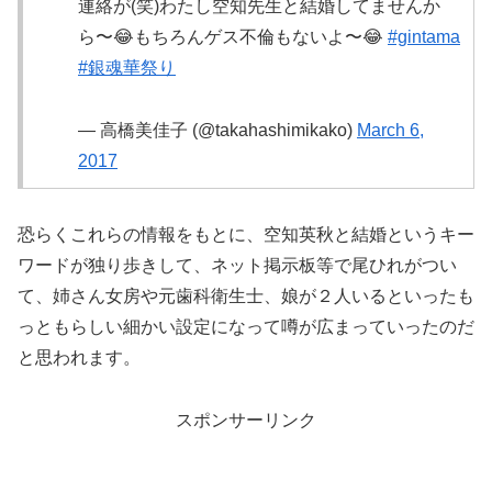
連絡が(笑)わたし空知先生と結婚してませんか
ら〜😂もちろんゲス不倫もないよ〜😂
#gintama
#銀魂華祭り
— 高橋美佳子 (@takahashimikako)
March 6,
2017
恐らくこれらの情報をもとに、空知英秋と結婚というキー
ワードが独り歩きして、ネット掲示板等で尾ひれがつい
て、姉さん女房や元歯科衛生士、娘が２人いるといったも
っともらしい細かい設定になって噂が広まっていったのだ
と思われます。
スポンサーリンク