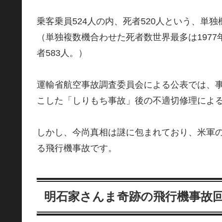
乗客乗員524人の内、死者520人という、単
（単独複数機合わせた死者数世界最多は197
者583人。）
運輸省航空事故調査委員会による公表では、事後
こした「しりもち事故」後の不適切修理によ
しかし、今尚真相は謎に包まれており、米軍
る飛行機事故です。
明石家さんま奇跡の飛行機事故