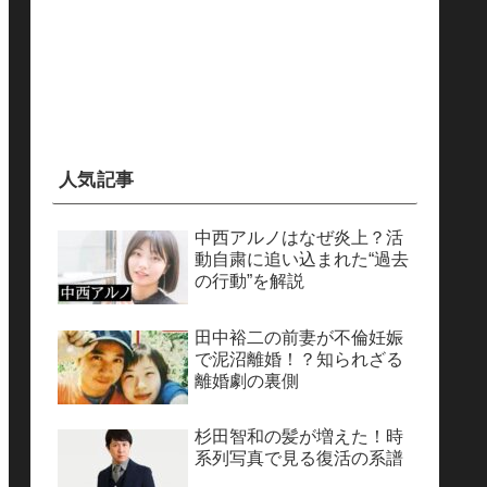
人気記事
中西アルノはなぜ炎上？活
動自粛に追い込まれた“過去
の行動”を解説
田中裕二の前妻が不倫妊娠
で泥沼離婚！？知られざる
離婚劇の裏側
杉田智和の髪が増えた！時
系列写真で見る復活の系譜