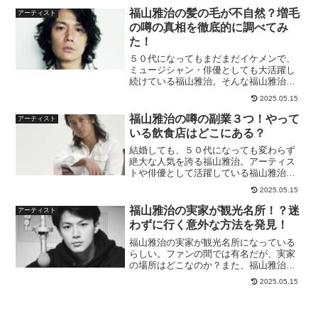
入するといった事件についても書いてい
福山雅治の髪の毛が不自然？増毛
アーティスト
るので、ぜひ最後まで読ん...
の噂の真相を徹底的に調べてみ
た！
５０代になってもまだまだイケメンで、
ミュージシャン・俳優としても大活躍し
続けている福山雅治。そんな福山雅治で
すが、イケメン俳優として致命的な弱点
2025.05.15
になってしまう薄毛を隠すために植毛し
て増毛をしたという噂が今でも囁かれて
福山雅治の噂の副業３つ！やって
アーティスト
います。私も以前、風の噂...
いる飲食店はどこにある？
結婚しても、５０代になっても変わらず
絶大な人気を誇る福山雅治。アーティス
トや俳優として活躍している福山雅治で
すが、実は副業もやっているのだとか。
2025.05.15
今回は、福山雅治がやっている副業の噂
について詳しく調査しました！福山雅治
福山雅治の実家が観光名所！？迷
アーティスト
３つの副業！福山雅治はシ...
わずに行く意外な方法を発見！
福山雅治の実家が観光名所になっている
らしい。ファンの間では有名だが、実家
の場所はどこなのか？また、福山雅治の
実家に迷わずに行くための意外な方法
2025.05.15
も！！