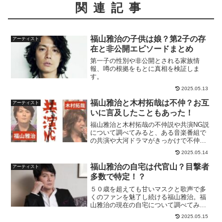
関連記事
福山雅治の子供は娘？第2子の存
アーティスト
在と非公開エピソードまとめ
第一子の性別や非公開とされる家族情
報、噂の根拠をもとに真相を検証しま
す。
2025.05.13
福山雅治と木村拓哉は不仲？お互
アーティスト
いに言及したこともあった！
福山雅治と木村拓哉の不仲説や共演NG説
について調べてみると、ある音楽番組で
の共演や大河ドラマがきっかけで不仲に
なったという噂も・・意外にもラジオで
2025.05.14
お互いのことに言及したこともあっ
た！！
福山雅治の自宅は代官山？目撃者
アーティスト
多数で特定！？
５０歳を超えても甘いマスクと歌声で多
くのファンを魅了し続ける福山雅治。福
山雅治の現在の自宅について調べてみま
した！過去に発生した、福山雅治が住ん
2025.05.15
でいた自宅マンションにストーカーが侵