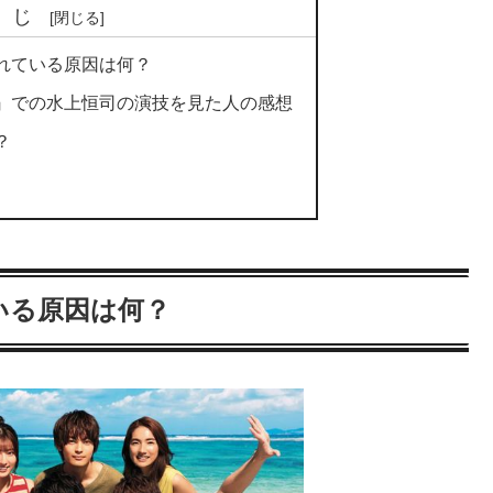
くじ
れている原因は何？
』での水上恒司の演技を見た人の感想
？
いる原因は何？