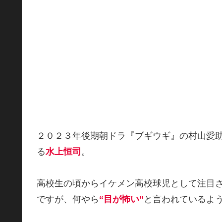
２０２３年後期朝ドラ『ブギウギ』の村山愛
る
水上恒司
。
高校生の頃からイケメン高校球児として注目
ですが、何やら
“目が怖い”
と言われているよ