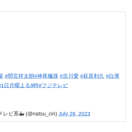
菜
#間宮祥太朗
#神尾楓珠
#吉川愛
#萩原利久
#白濱
31日月曜よる9時
#フジテレビ
🐳 (@natsu_cin)
July 28, 2023