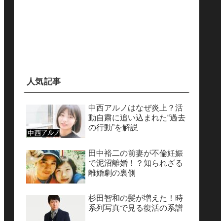
人気記事
中西アルノはなぜ炎上？活
動自粛に追い込まれた“過去
の行動”を解説
田中裕二の前妻が不倫妊娠
で泥沼離婚！？知られざる
離婚劇の裏側
杉田智和の髪が増えた！時
系列写真で見る復活の系譜