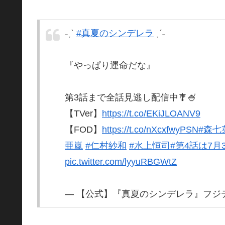
˗ˏˋ
#真夏のシンデレラ
ˎˊ˗
『やっぱり運命だな』
第3話まで全話見逃し配信中🎐🍧
【TVer】
https://t.co/EKiJLOANV9
【FOD】
https://t.co/nXcxfwyPSN
#森七
亜嵐
#仁村紗和
#水上恒司
#第4話は7月
pic.twitter.com/lyyuRBGWtZ
— 【公式】『真夏のシンデレラ』フジテレビ系